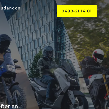
judanden
0498-21 14 01
ter en 