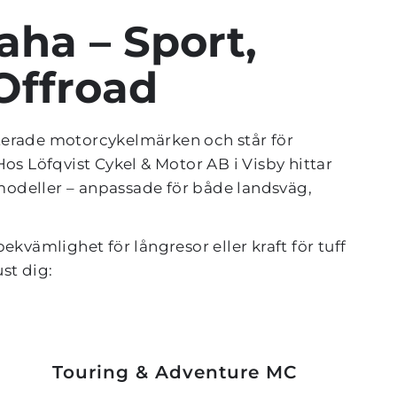
ha – Sport, 
 Offroad
terade motorcykelmärken och står för 
os Löfqvist Cykel & Motor AB i Visby hittar 
odeller – anpassade för både landsväg, 
ekvämlighet för långresor eller kraft för tuff 
st dig:
Touring & Adventure MC