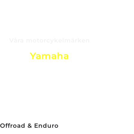
Våra motorcykelmärken
Yamaha
Världsledande inom MC-teknik – 
sport, touring och offroad i 
toppklass.
Offroad & Enduro