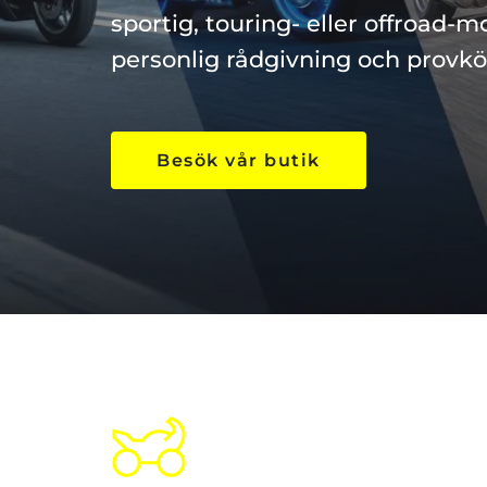
sportig, touring- eller offroad-m
personlig rådgivning och provkö
Besök vår butik