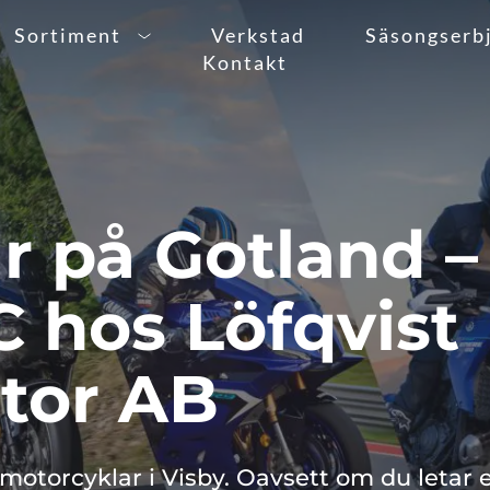
Sortiment
Verkstad
Säsongserb
Kontakt
 på Gotland – 
hos Löfqvist 
tor AB
torcyklar i Visby. Oavsett om du letar ef