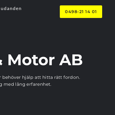
judanden
0498-21 14 01
& Motor AB
behöver hjälp att hitta rätt fordon. 
ag med lång erfarenhet.