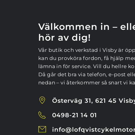
Välkommen in – elle
hör av dig!
Vår butik och verkstad i Visby är öpp
kan du provköra fordon, få hjälp med 
lämna in för service. Vill du hellre ko
Då går det bra via telefon, e-post el
nedan – vi återkommer så snart vi ka
Österväg 31, 621 45 Visb
0498-21 14 01
info@lofqvistcykelmotor