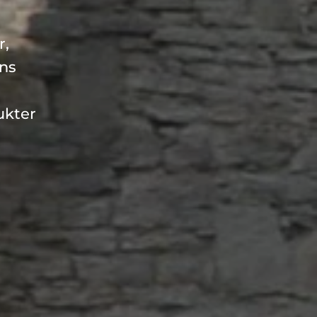
, 
ns 
kter 