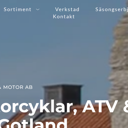
Sortiment
Verkstad
Säsongserb
Kontakt
& MOTOR AB
orcyklar, ATV &
 Gotland