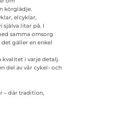
ar om 
n körglädje.
lar, elcyklar, 
jälva litar på. I 
n med samma omsorg 
det gäller en enkel 
kvalitet i varje detalj. 
n del av vår cykel- och 
– där tradition, 