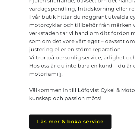
hjulen snurrande, oavsett om det handl
vardagspendling, fritidskörning eller re
I vår butik hittar du noggrant utvalda cyk
motorcyklar och tillbehör från märken vi s
verkstaden tar vi hand om ditt fordo
som om det vore vårt eget – oavsett om 
justering eller en större reparation.
Vi tror på personlig service, ärlighet och 
Hos oss är du inte bara en kund – du är e
motorfamilj.
Välkommen in till Löfqvist Cykel & Motor 
kunskap och passion möts!
Läs mer & boka service