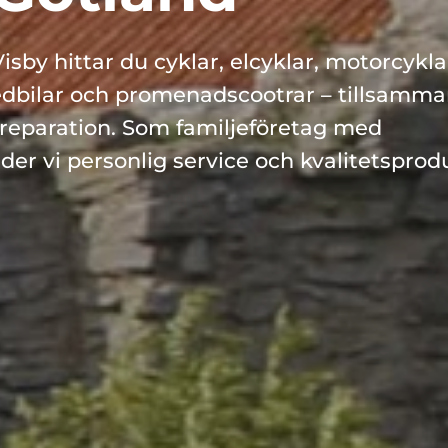
sby hittar du cyklar, elcyklar, motorcyklar
dbilar och promenadscootrar – tillsamma
reparation. Som familjeföretag med 
er vi personlig service och kvalitetsprodu