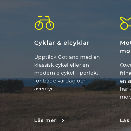
Cyklar & elcyklar
Mot
mo
Upptäck Gotland med en 
klassisk cykel eller en 
Oavs
modern elcykel – perfekt 
frih
för både vardag och 
en s
äventyr
har 
mope
Läs mer
Läs