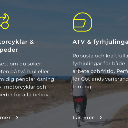
orcyklar & 
ATV & fyrhjuling
peder
Robusta och kraftfulla
fyrhjulingar för både 
ett om du söker 
arbete och fritid. Perf
eten på två hjul eller 
för Gotlands varierand
midig pendlarlösning 
terräng
vi motorcyklar och 
der för alla behov
 mer
Läs mer