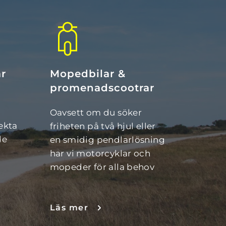
ar
Mopedbilar & 
promenadscootrar
 
Oavsett om du söker 
ekta 
friheten på två hjul eller 
e 
en smidig pendlarlösning 
har vi motorcyklar och 
mopeder för alla behov
Läs mer