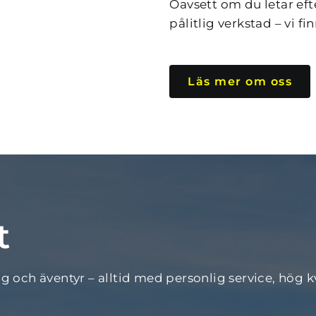
Oavsett om du letar efter
pålitlig verkstad – vi fi
Läs mer om oss
t 
g och äventyr – alltid med personlig service, hög k